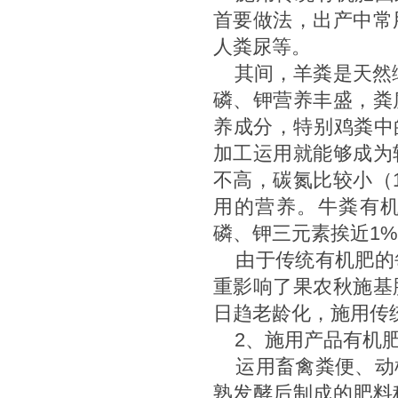
首要做法，出产中常
人粪尿等。
其间，羊粪是天然绿
磷、钾营养丰盛，粪
养成分，特别鸡粪中
加工运用就能够成为
不高，碳氮比较小（
用的营养。牛粪有机质
磷、钾三元素挨近1
由于传统有机肥的
重影响了果农秋施基
日趋老龄化，施用传
2、施用产品有机
运用畜禽粪便、动
熟发酵后制成的肥料